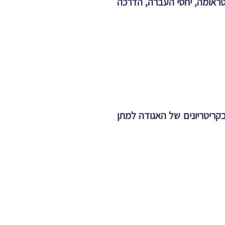
טראומה, יחסי העברה, הדרכה
דריך/ה העומדים בקריטריונים של האגודה למתן