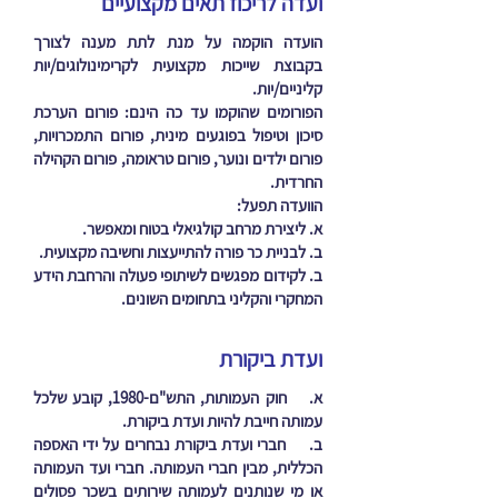
ועדה לריכוז תאים מקצועיים
הועדה הוקמה על מנת לתת מענה לצורך
בקבוצת שייכות מקצועית לקרימינולוגים/יות
קליניים/יות.
הפורומים שהוקמו עד כה הינם: פורום הערכת
סיכון וטיפול בפוגעים מינית, פורום התמכרויות,
פורום ילדים ונוער, פורום טראומה, פורום הקהילה
החרדית.
הוועדה תפעל:
א. ליצירת מרחב קולגיאלי בטוח ומאפשר.
ב. לבניית כר פורה להתייעצות וחשיבה מקצועית.
ב. לקידום מפגשים לשיתופי פעולה והרחבת הידע
המחקרי והקליני בתחומים השונים.
ועדת ביקורת
א. חוק העמותות, התש"ם-1980, קובע שלכל
עמותה חייבת להיות ועדת ביקורת.
ב. חברי ועדת ביקורת נבחרים על ידי האספה
הכללית, מבין חברי העמותה. חברי ועד העמותה
או מי שנותנים לעמותה שירותים בשכר פסולים