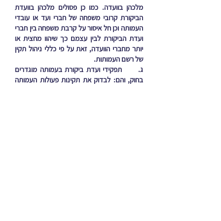
מלכהן בוועדה. כמו כן פסולים מלכהן בוועדת
הביקורת קרובי משפחה של חברי ועד או עובדי
העמותה וכן חל איסור על קרבת משפחה בין חברי
ועדת הביקורת לבין עצמם כך שיהוו מחצית או
יותר מחברי הוועדה, זאת על פי כללי ניהול תקין
של רשם העמותות.
ג. תפקידי ועדת ביקורת בעמותה מוגדרים
בחוק, והם: לבדוק את תקינות פעולות העמותה
ומוסדותיה, לרבות התאמת פעולות העמותה
למטרותיה; לבדוק את השגת יעדי העמותה
ביעילות ובחיסכון; לעקוב אחר ביצוע החלטות
האספה הכללית והוועד; להציע לוועד דרכים
לתיקון ליקויים בניהול העמותה; לבדוק את ענייניה
הכספיים של העמותה, את פנקסי החשבונות שלה
ואת תשלומי השכר בה, לרבות ייעוד כספי
העמותה לקידום מטרותיה; לבדוק כל נושא אחר
הקשור לפעילותה של העמותה; להביא לפני הוועד
והאסיפה הכללית את מסקנותיה.
ד. כמו כן, על פי החוק, ועדת ביקורת מקבלת
לידיה את הדו"חות הכספיים השנתיים של
העמותה, ועליה להמליץ בפני האספה הכללית