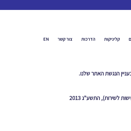
ם
קליניקות
הדרכות
צור קשר
EN
עניין הנגשת האתר שלנו.
עשינו כמיטב יכולתנו על מנת שהאתר יעמוד בתקנות שוויון זכויות לאנשים עם מוגבלות (התאמות נגישות לשירות), התשע"ג 2013