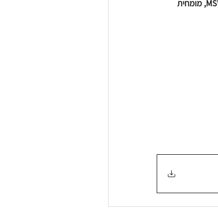
המפגש יתקיים ביום שלישי, 24.3, בין השעות 20:30–21:30, בהנחיית טל סרי לוי, עו״ס קלינית MSW, מומחית 