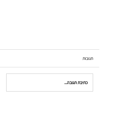
תגובות
כתיבת תגובה...
צור קשר
clinical.criminologists@gmail.com