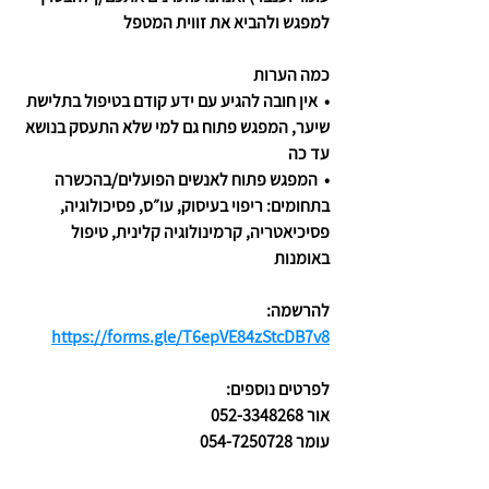
למפגש ולהביא את זווית המטפל
כמה הערות
•⁠  ⁠אין חובה להגיע עם ידע קודם בטיפול בתלישת 
שיער, המפגש פתוח גם למי שלא התעסק בנושא 
עד כה
•⁠  ⁠המפגש פתוח לאנשים הפועלים/בהכשרה 
בתחומים: ריפוי בעיסוק, עו״ס, פסיכולוגיה, 
פסיכיאטריה, קרמינולוגיה קלינית, טיפול 
באומנות
להרשמה: 
https://forms.gle/T6epVE84zStcDB7v8
לפרטים נוספים:
אור 052-3348268
עומר 054-7250728