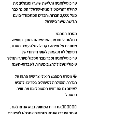
טריכוטילומניה (תלישת שיער) ומנהלים את 
קהילת "טריכוטילומניה-ישראל" המונה כבר 
מעל 2,000 חברות וחברים המתמודדים עם 
תלישת שיער בישראל
מטרת המפגש
החלטנו ליזום את המפגש הזה מתוך תחושה 
שחוזרת על עצמה בקהילה שלפעמים מטרות 
הטיפול לא תואמות לאופי הייחודי של 
טריכוטילומניה ומכך נוצר תסכול מיותר ותהליך 
טיפולי שעלול להציב מטרות לא ברות-השגה
🎯 מטרת המפגש היא לייצר שיח פתוח על 
הגדרת ההצלחה לטיפולים בטריכו ולהביא 
לשיחה גם את זווית המטופל וגם את זווית 
המטפל
🙋🏻‍♂️🙋🏻‍♀️את זווית המטופל נביא אנחנו (אור, 
עומר וענבר) ואנחנו מזמינים אתכם/ן להצטרף 