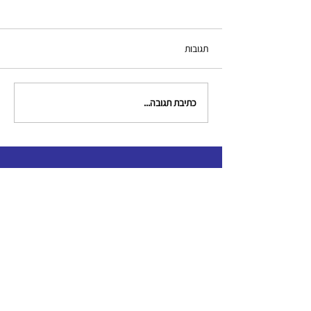
תגובות
כתיבת תגובה...
צור קשר
clinical.criminologists@gmail.com
תקנון האגודה
כל הזכויות שמורות לאגודה לקרימינולוגים קליניים