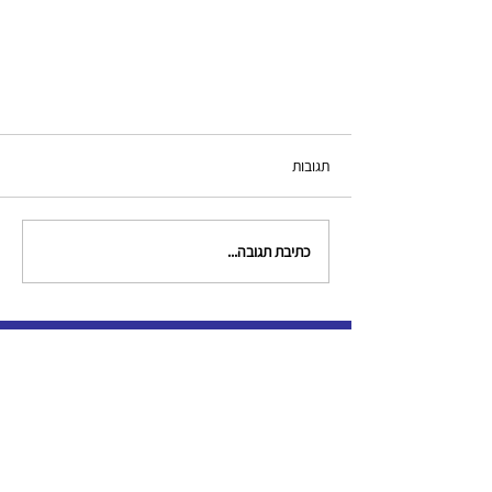
תגובות
כתיבת תגובה...
צור קשר
clinical.criminologists@gmail.com