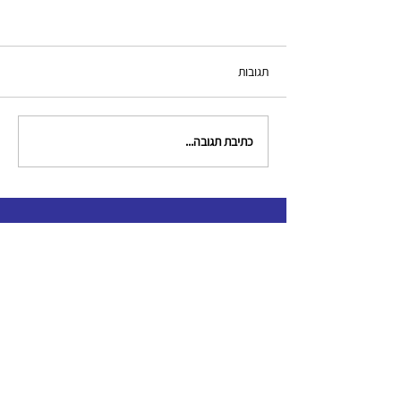
תגובות
כתיבת תגובה...
צור קשר
clinical.criminologists@gmail.com
תקנון האגודה
כל הזכויות שמורות לאגודה לקרימינולוגים קליניים