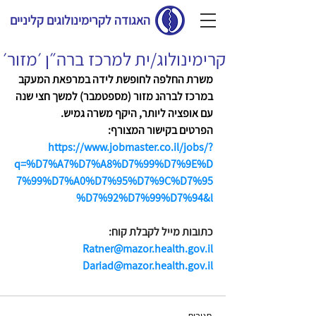
האגודה לקרימינולוגים קליניים
קרימינולוג/ית למרכז ברה״ן ׳מזור׳
משרת החלפה לחופשת לידה במרפאת המעקב 
במרכז לברהנ מזור (מספטמבר) למשך חצי שנה 
עם אופציה ליותר, היקף משרה גמיש.
הפרטים בקישור המצורף:
https://www.jobmaster.co.il/jobs/?
q=%D7%A7%D7%A8%D7%99%D7%9E%D
7%99%D7%A0%D7%95%D7%9C%D7%95
%D7%92%D7%99%D7%94&l
כתובות מייל לקבלת קוח:
Ratner@mazor.health.gov.il
Dariad@mazor.health.gov.il