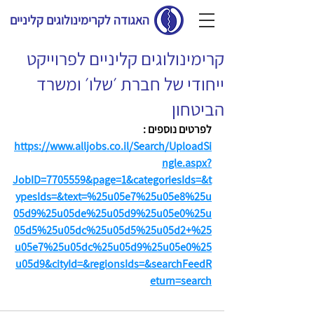
האגודה לקרימינולוגים קליניים
קרימינולוגים קליניים לפרוייקט
ייחודי של חברת ׳שלו׳ ומשרד
הביטחון
לפרטים נוספים : 
https://www.alljobs.co.il/Search/UploadSi
ngle.aspx?
JobID=7705559&page=1&categoriesIds=&t
ypesIds=&text=%25u05e7%25u05e8%25u
05d9%25u05de%25u05d9%25u05e0%25u
05d5%25u05dc%25u05d5%25u05d2+%25
u05e7%25u05dc%25u05d9%25u05e0%25
u05d9&cityId=&regionsIds=&searchFeedR
eturn=search