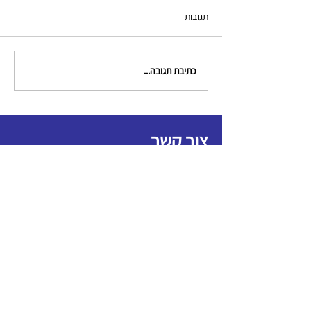
תגובות
כתיבת תגובה...
צור קשר
clinical.criminologists@gmail.com
תקנון האגודה
כל הזכויות שמורות לאגודה לקרימינולוגים קליניים
הצהרת נגישות
בניית אתרים