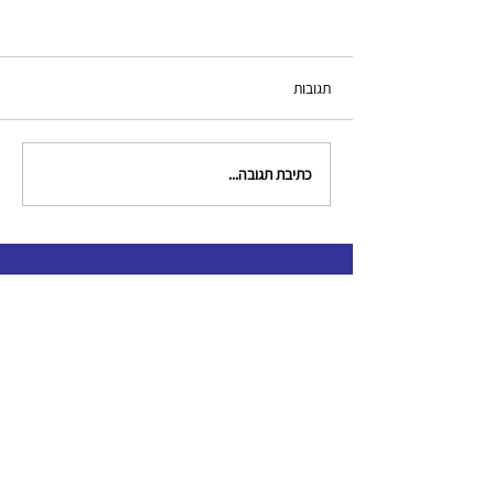
תגובות
כתיבת תגובה...
צור קשר
clinical.criminologists@gmail.com
תקנון האגודה
כל הזכויות שמורות לאגודה לקרימינולוגים קליניים