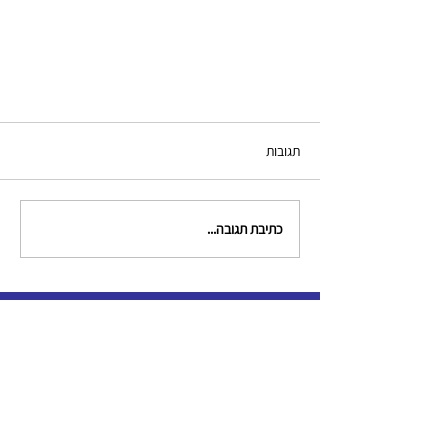
תגובות
כתיבת תגובה...
צור קשר
clinical.criminologists@gmail.com