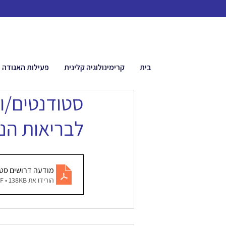
בית
קרימינולוגיה קלינית
פעילות האגודה
סטודנטים/ות
לבריאות הנ
מודעה דרושים סטודנ
הורידו את PDF • 138KB