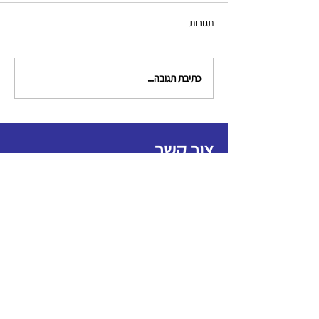
תגובות
כתיבת תגובה...
צור קשר
clinical.criminologists@gmail.com
תקנון האגודה
כל הזכויות שמורות לאגודה לקרימינולוגים קליניים
הצהרת נגישות