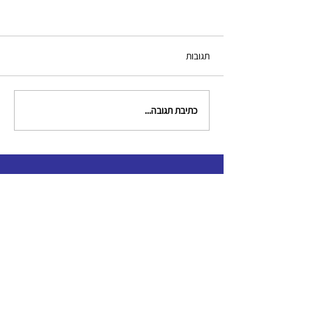
תגובות
כתיבת תגובה...
צור קשר
clinical.criminologists@gmail.com
תקנון האגודה
כל הזכויות שמורות לאגודה לקרימינולוגים קליניים