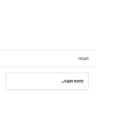
תגובות
כתיבת תגובה...
צור קשר
clinical.criminologists@gmail.com