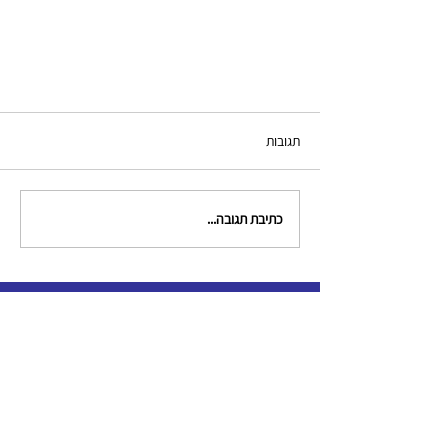
תגובות
כתיבת תגובה...
צור קשר
clinical.criminologists@gmail.com