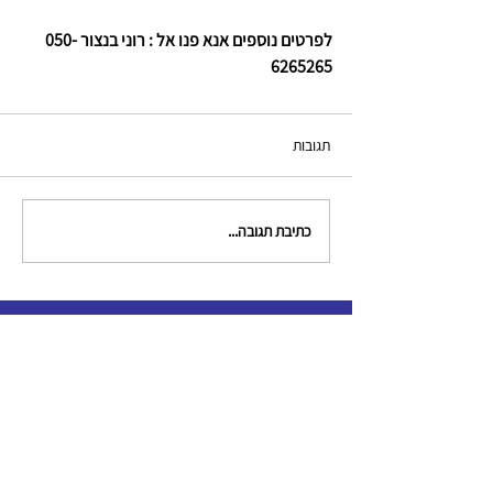
לפרטים נוספים אנא פנו אל : רוני בנצור 050-
6265265
תגובות
כתיבת תגובה...
צור קשר
clinical.criminologists@gmail.com