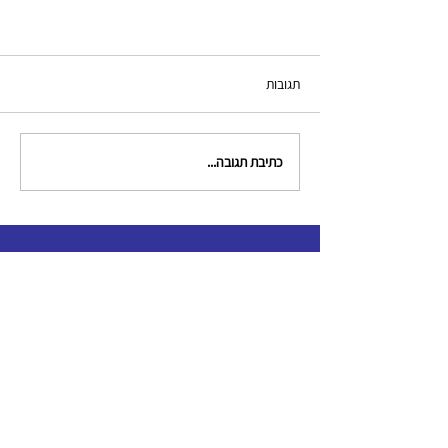
תגובות
כתיבת תגובה...
צור קשר
clinical.criminologists@gmail.com
תקנון האגודה
כל הזכויות שמורות לאגודה לקרימינולוגים קליניים