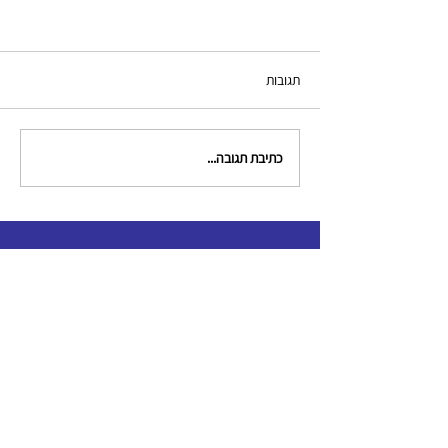
תגובות
כתיבת תגובה...
צור קשר
clinical.criminologists@gmail.com
תקנון האגודה
כל הזכויות שמורות לאגודה לקרימינולוגים קליניים