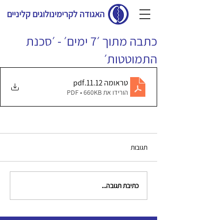
האגודה לקרימינולוגים קליניים
כתבה מתוך ׳7 ימים׳ - ׳סכנת
התמוטטות׳
‎⁨טראומה 21.11⁩
.pdf
הורידו את PDF • 660KB
תגובות
כתיבת תגובה...