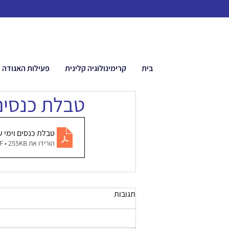
בית
קרימינולוגיה קלינית
פעילות האגודה
טבלת כנסים וי
טבלת כנסים וימי עיון עב
הורידו את PDF • 255KB
תגובות