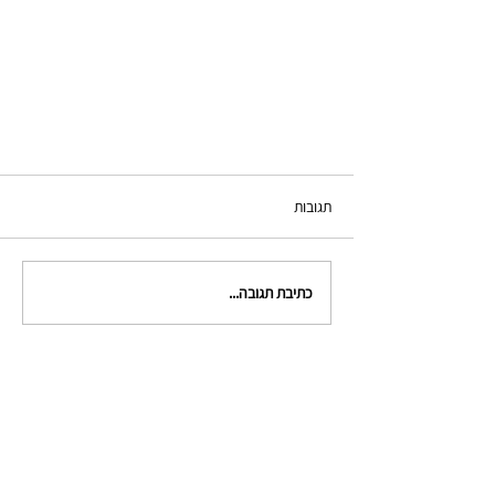
תגובות
כתיבת תגובה...
צור קשר
clinical.criminologists@gmail.com