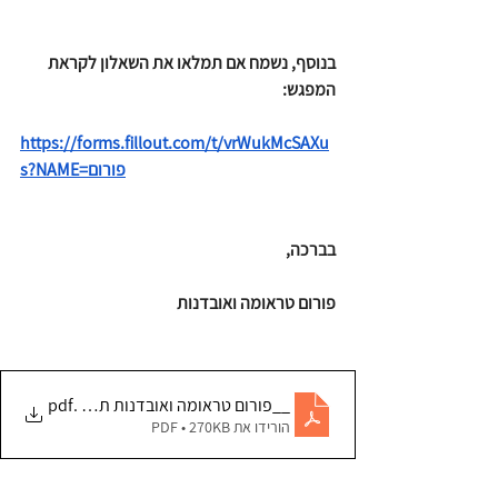
בנוסף, נשמח אם תמלאו את השאלון לקראת 
המפגש:
https://forms.fillout.com/t/vrWukMcSAXu
s?NAME=פורום
בברכה,
פורום טראומה ואובדנות
.pdf
__פורום טראומה ואובדנות תכנית בטחון מעו
הורידו את PDF • 270KB