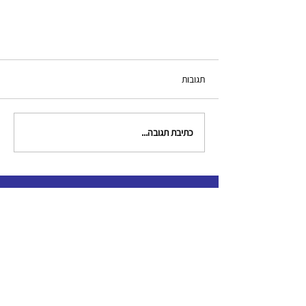
תגובות
כתיבת תגובה...
צור קשר
clinical.criminologists@gmail.com
תקנון האגודה