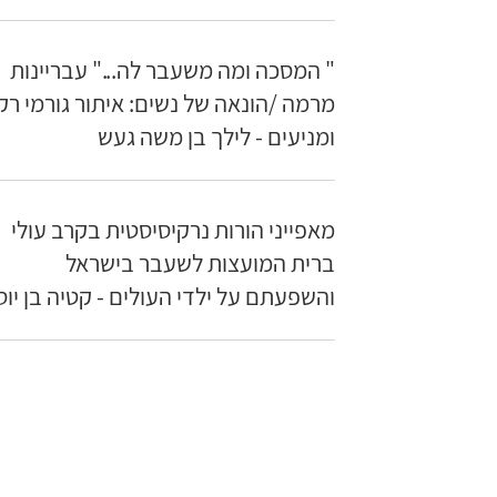
" המסכה ומה משעבר לה..." עבריינות
מרמה /הונאה של נשים: איתור גורמי רק
ומניעים - לילך בן משה געש
מאפייני הורות נרקיסיסטית בקרב עולי
ברית המועצות לשעבר בישראל
והשפעתם על ילדי העולים - קטיה בן יוס
צור קשר
clinical.criminologists@gmail.com